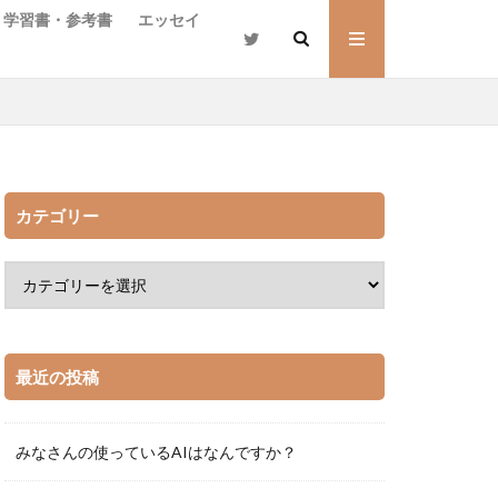
学習書・参考書
エッセイ
カテゴリー
le Unlimited
えらいてんちょう
イアン・マグワイア
ル・ラン
最近の投稿
リオド
ローレンス・レビー
太郎
会社四季報
みなさんの使っているAIはなんですか？
古市幸雄