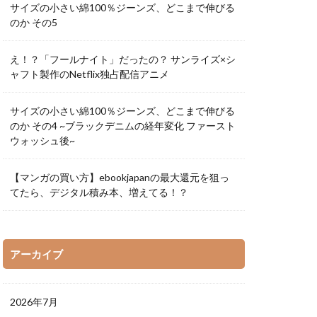
サイズの小さい綿100％ジーンズ、どこまで伸びる
宮部みゆき
のか その5
ル
恩田陸
之
株式投資
え！？「フールナイト」だったの？ サンライズ×シ
ャフト製作のNetflix独占配信アニメ
矢部嵩
レン
藤井孝一
サイズの小さい綿100％ジーンズ、どこまで伸びる
阿川せんり
のか その4 ~ブラックデニムの経年変化 ファースト
ウォッシュ後~
【マンガの買い方】ebookjapanの最大還元を狙っ
てたら、デジタル積み本、増えてる！？
アーカイブ
2026年7月