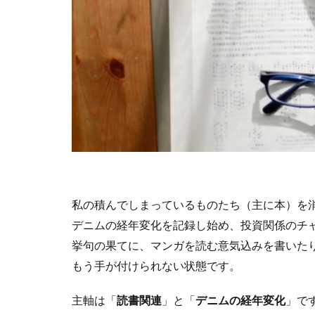
古舘春一
名
小宮一慶
山
成毛眞
有栖
森見登美彦
石原慎太郎
西岡壱誠
西
青の祓魔師
私の積んでしまっているものたち（主に本）を
デニムの経年変化を記録し始め、投資関係のチ
挙句の果てに、マンガを読む意気込みを書いた
もう手が付けられない状態です。
主軸は「
読書関連
」と「
デニムの経年変化
」で