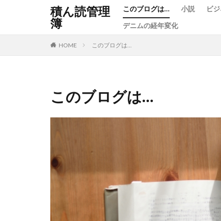
積ん読管理
このブログは…
小説
ビジ
簿
デニムの経年変化
カテゴリー
HOME
このブログは…
タグ
このブログは…
AI
BECK
NARUTO-ナルト-
つるまいかだ
エリー・アレグザ
ジェイソン・シュ
デニム
ハイ
ブレイディみかこ
一條次郎
万
佐宗邦威
佐