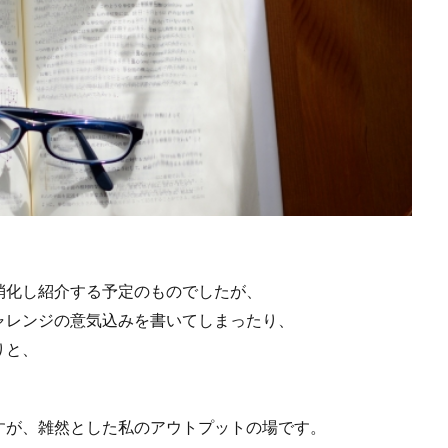
探偵コナン
塩田武士
大和田秀樹
宇仁田ゆみ
宮島未奈
口つばさ
山口周
山田鐘人
岸本斉史
島田荘司
弱虫ペダ
川有栖
朝井リョウ
東野圭吾
松岡圭祐
松本大洋
柳川範
業界地図
汐里
池井戸潤
深緑野分
渡辺航
田中修治
福島正実
米国会社四季報
繁村一義
荒木飛呂彦
葬送のフリー
野竜太郎
読書アイテム
越智睦
週間少年サンデー
酒井邦秀
青山剛昌
青木薫
飴村行
高見浩
検索
消化し紹介する予定のものでしたが、
ャレンジの意気込みを書いてしまったり、
りと、
すが、雑然とした私のアウトプットの場です。