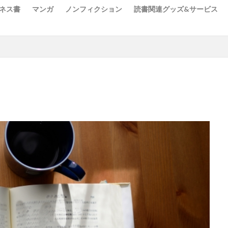
ネス書
マンガ
ノンフィクション
読書関連グッズ&サービス
Cozy
DENHAM
HUNTER×HUNTER
Kindle Colorsoft
Kind
New Manual
Nudie Jeans
「成瀬」シリーズ
あだち充
はるな檸檬
やまま
アベツカサ
アンソニー・ホロヴィッツ
ンダー
オノ・ナツメ
ゲーム
サイモン・シン
シバタナオキ
ライアー
ジョジョの奇妙な冒険
ジョジョランズ
スティール・ボー
キュー！！
ハロルド作石
ビジネス書
フールナイト
ブルーピ
メダリスト
ライアン・ホリデイ
ロバート・A・ハインライン
城目学
三原和人
三浦しをん
井口耕二
京極夏彦
伊坂幸
藤哲也
佐藤正午
冨樫義博
加藤和恵
北村薫
北野勇作