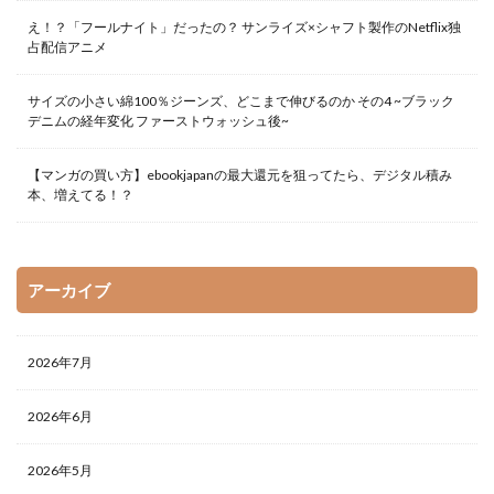
え！？「フールナイト」だったの？ サンライズ×シャフト製作のNetflix独
矢部嵩
石原慎太郎
福島正実
米国会社四季報
占配信アニメ
繁村一義
荒木飛呂彦
葬送のフリーレン
藤井孝一
西岡壱誠
西野竜太郎
読書アイテム
サイズの小さい綿100％ジーンズ、どこまで伸びるのか その4 ~ブラック
デニムの経年変化 ファーストウォッシュ後~
越智睦
週間少年サンデー
酒井邦秀
阿川せんり
青の祓魔師
青山剛昌
青木薫
【マンガの買い方】ebookjapanの最大還元を狙ってたら、デジタル積み
飴村行
高見浩
本、増えてる！？
検索
アーカイブ
2026年7月
2026年6月
2026年5月