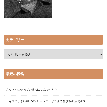
ハロルド作石
ビジネス書
フールナイト
ブルーピリオド
ブレイディみかこ
メダリスト
ライアン・ホリデイ
ロバート・A・ハインライン
ローレンス・レビー
一條次郎
万城目学
三原和人
三浦しをん
井口耕二
京極夏彦
カテゴリー
伊坂幸太郎
会社四季報
佐宗邦威
佐藤哲也
佐藤正午
冨樫義博
加藤和恵
北村薫
北野勇作
古市幸雄
古舘春一
名探偵コナン
塩田武士
大和田秀樹
宇仁田ゆみ
宮島未奈
宮部みゆき
小宮一慶
山口つばさ
山口周
最近の投稿
山田鐘人
岸本斉史
島田荘司
弱虫ペダル
恩田陸
成毛眞
有栖川有栖
朝井リョウ
みなさんの使っているAIはなんですか？
東野圭吾
松岡圭祐
松本大洋
柳川範之
株式投資
森見登美彦
業界地図
汐里
サイズの小さい綿100％ジーンズ、どこまで伸びるのか その5
池井戸潤
深緑野分
渡辺航
田中修治