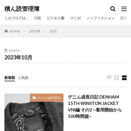
カテゴリー
積ん読管理簿
このブログは…
小説
ビジネス書
マンガ
ノンフィクション
読書関
HOME
2023年
10月
タグ
AI
BECK
Cozy
DENHAM
HUNTER×HUNTER
Kindle Colorsoft
MONTH
2023年10月
Kindle Unlimited
NARUTO-ナルト-
New Manual
Nudie Jeans
「成瀬」シリーズ
あだち充
えらいてんちょう
つるまいかだ
はるな檸檬
新着順
人気順
やまま
アベツカサ
アンソニー・ホロヴィッツ
イアン・マグワイア
エリー・アレグザンダー
デニム成長日記 DENHAM
デニムの経年変化
オノ・ナツメ
ゲーム
サイモン・シン
15TH WINSTON JACKET
VNI編 その2 ~着用開始から
シバタナオキ
ジェイソン・シュライアー
500時間超~
ジョジョの奇妙な冒険
ジョジョランズ
スティール・ボール・ラン
デニム
ハイキュー！！